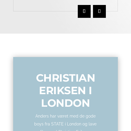
CHRISTIAN
ERIKSEN I
LONDON
Anders har været med de gode
boys fra STATE i London og lave