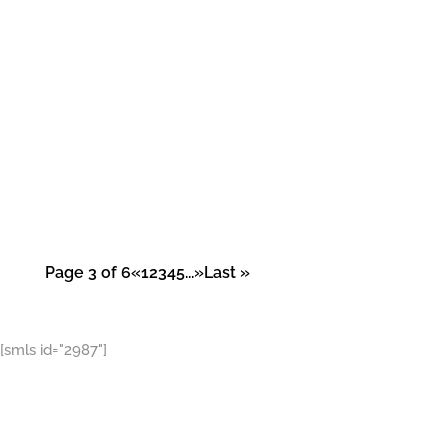
Ska' du ha' skaldyr? Så skal du til Mors første
weekend i juni. www.skaldyrsfestival.dk trak i
2016 flere end 15.000 til limfjordsøen. Nu får
de en ny hjemmeside og film til...
Page 3 of 6
«
1
2
3
4
5
...
»
Last »
[smls id="2987"]