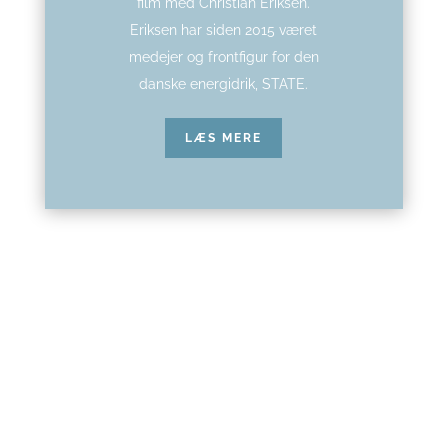
film med Christian Eriksen.
Eriksen har siden 2015 været
medejer og frontfigur for den
danske energidrik, STATE.
LÆS MERE
Trine er BROVAERKs æstetiker og grafiker. I
det seneste år, har hun slået mange af sine
streger på MCH Messecenter Herning, som