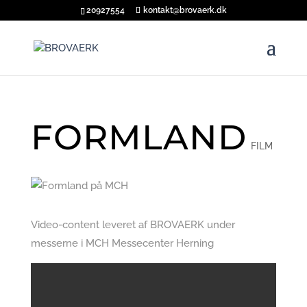
20927554
kontakt@brovaerk.dk
FORMLAND
FILM
Video-content leveret af BROVAERK under
messerne i MCH Messecenter Herning