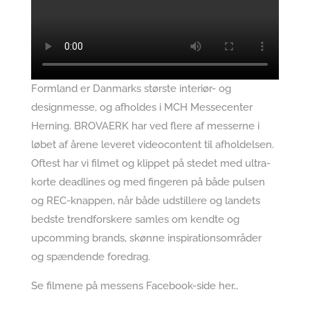
Formland er Danmarks største interiør- og
designmesse, og afholdes i MCH Messecenter
Herning. BROVAERK har ved flere af messerne i
løbet af årene leveret videocontent til afholdelsen.
Oftest har vi filmet og klippet på stedet med ultra-
korte deadlines og med fingeren på både pulsen
og REC-knappen, når både udstillere og landets
bedste trendforskere samles om kendte og
upcomming brands, skønne inspirationsområder
og spændende foredrag.
Se filmene på messens Facebook-side her…