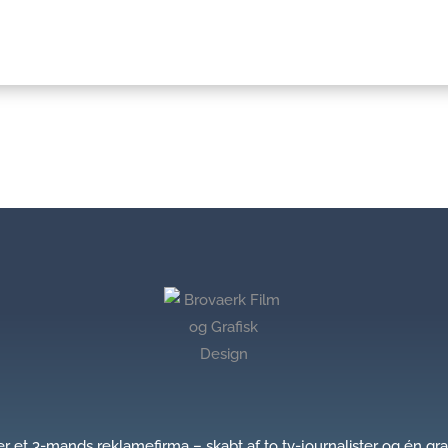
et 3-mands reklamefirma – skabt af to tv-journalister og én graf